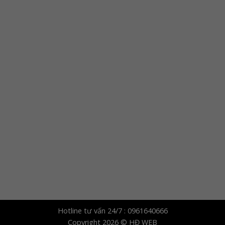
, HÀ NỘI
LIÊN HỆ
Hotline tư vấn 24/7 : 0961640666
Copyright 2026 © HĐ WEB