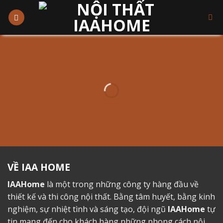
Skip
to
content
THIẾT KẾ NỘI THẤT
ôi chuyên nhận thiết kế nội , ngoại thất cho nhà hàng , khách sạn , biệt thự , nhà dân dụng.. Với kinh nghiệm làm việc
hơn 15 năm chúng tôi tự tin đem đến cho các bạn sự hài lòng và tin tưởng.
VỀ IAA HOME
IAAHome
là một trong những công ty hàng đầu về
thiết kế và thi công nội thất. Bằng tâm huyết, bằng kinh
nghiệm, sự nhiệt tình và sáng tạo, đội ngũ
IAAHome
tự
tin mang đến cho khách hàng những phong cách nội