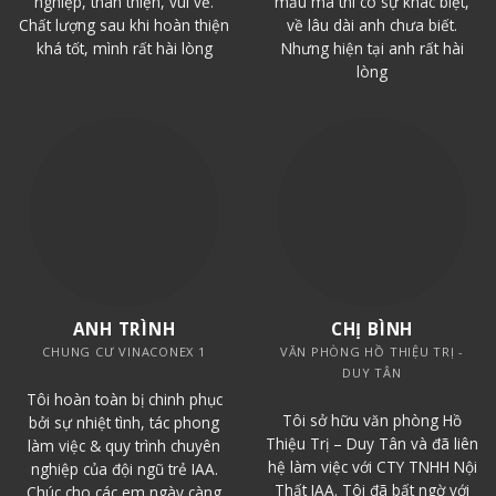
nghiệp, thân thiện, vui vẻ.
mẫu mã thì có sự khác biệt,
Chất lượng sau khi hoàn thiện
về lâu dài anh chưa biết.
khá tốt, mình rất hài lòng
Nhưng hiện tại anh rất hài
lòng
ANH TRÌNH
CHỊ BÌNH
CHUNG CƯ VINACONEX 1
VĂN PHÒNG HỒ THIỆU TRỊ -
DUY TÂN
Tôi hoàn toàn bị chinh phục
Tôi sở hữu văn phòng Hồ
bởi sự nhiệt tình, tác phong
Thiệu Trị – Duy Tân và đã liên
làm việc & quy trình chuyên
hệ làm việc với CTY TNHH Nội
nghiệp của đội ngũ trẻ IAA.
Thất IAA. Tôi đã bất ngờ với
Chúc cho các em ngày càng